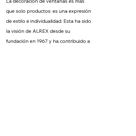
La decoración de ventanas es más
que solo productos: es una expresión
de estilo e individualidad. Esta ha sido
la visión de ALREX desde su
fundación en 1967 y ha contribuido a
hacer que esta empresa sea el
principal proveedor de minoristas y
mayoristas de productos hechos a la
medida. ALREX ofrece a sus clientes
una completa gama de productos:
desde persianas venecianas de
madera a cortinas enrollables,
verticales o plisadas. Gracias a un
enfoque constante en innovación,