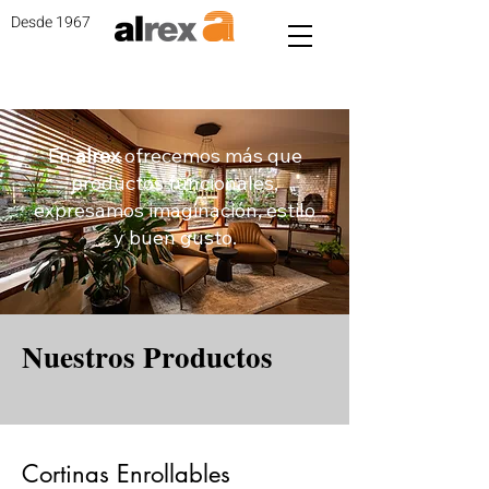
Desde 1967
En
alrex
ofrecemos más que
productos funcionales,
expresamos imaginación, estilo
y buen gusto.
Nuestros Productos
Cortinas Enrollables